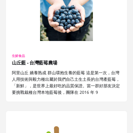
生鮮食品
山丘藍 - 台灣藍莓農場
阿里山丘 嬌養熟成 群山環抱生養的藍莓 這是第一次，台灣
人用技術與毅力種出屬於我們自己土生土長的台灣產藍莓，
「新鮮」，是世界上最好吃的品質保證。當一群好朋友決定
要挑戰栽種台灣本地藍莓後，團隊在 2016 年 9