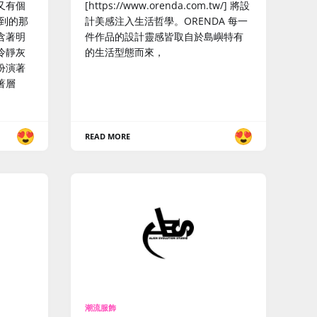
又有個
[https://www.orenda.com.tw/] 將設
到的那
計美感注入生活哲學。ORENDA 每一
含著明
件作品的設計靈感皆取自於島嶼特有
冷靜灰
的生活型態而來，
扮演著
著層
READ MORE
潮流服飾