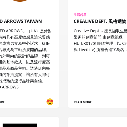
生活起居
ED ARROWS TAIWAN
CREALIVE DEPT. 風格選物
TED ARROWS」（UA）是針對
Crealive Dept. - 擅長擷
時尚具有高度敏感且追求質感
樂趣的創意部門 由創意組織
的成熟男女為中心訴求，從服
FILTER017® 團隊主理，以 Cre
活雜貨為主軸所展開的品牌。
與 Live(Life) 所複合造字為名
內外時尚的設計師品牌、到可
用的基本款式、以及流行度高
單品為商品主軸。透過店內每
員的穿搭提案，讓所有人都可
出成熟的流行品味與自信。
D ARROWS
ORE
READ MORE