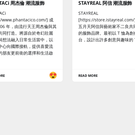
TACi 周杰倫 潮流服飾
STAYREAL 阿信 潮流服飾
ACi
STAYREAL
://www.phantacico.com/] 成
[https://store.istayreal.co
006 年，由流行天王周杰倫與其
五月天阿信與藝術家不二良共
共同打造。將源自於奇幻壯麗
的服飾品牌。最初以 T 恤為創
與想法融入日常生活當中，以
台，設計出許多創意與趣味的 
中心向國際接軌，提供喜愛流
的朋友更前衛的選擇和生活啟
ORE
READ MORE