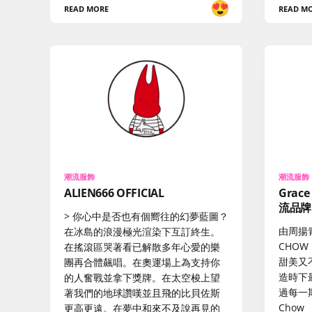
READ MORE
READ M
潮流服飾
潮流服飾
ALIEN666 OFFICIAL
Grac
流品牌
> 你心中是否也有個嚮往的幻夢藍圖？
由周揚
在冰島的浪漫極光渲染下互訂終生。
CHO
在搖滾區哭著看已解散多年心愛的樂
甜美又
團再合體飆唱。在奧運場上為支持你
造時下
的人奮戰並拿下獎牌。在太空梭上望
過每一期
著我們的地球讚嘆並且飛的比貝佐斯
Chow
更高更遠。在夢中和來不及說再見的