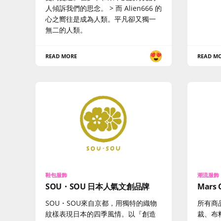
人傾訴我們的思念。 > 而 Alien666 的
心之嚮往是成為人類。平凡卻又獨一
無二的人類。
READ MORE
READ M
鞋包服飾
潮流服飾
SOU・SOU 日本人氣文創品牌
Mars
SOU・SOU來自京都，用獨特的織物
所有商
紋樣表現日本的四季風情。以『創造
裁、布