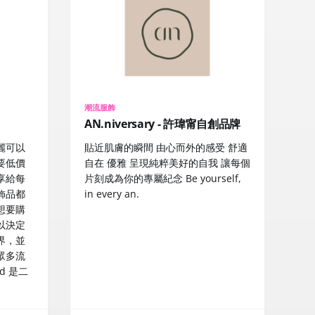
潮流服飾
AN.niversary - 許瑋甯自創品牌
麗可以
貼近肌膚的瞬間 由心而外的感受 舒適
要低價
自在 優雅 呈現純粹美好的自我 讓每個
享給每
片刻成為你的專屬紀念 Be yourself,
飾品都
in every an.
想要購
以決定
界，並
眾多流
ad 是二