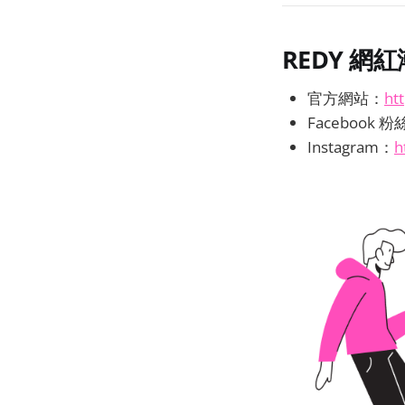
REDY 網
官方網站：
ht
Facebook 
Instagram：
h