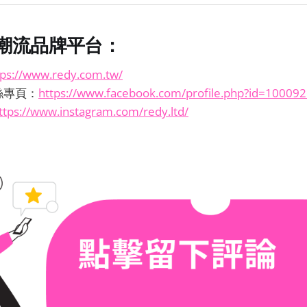
紅潮流品牌平台：
tps://www.redy.com.tw/
粉絲專頁：
https://www.facebook.com/profile.php?id=1000
ttps://www.instagram.com/redy.ltd/