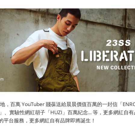
，百萬 YouTuber 賤葆送給晨晨價值百萬的一封信「ENR
KE」、實驗性網紅胡子「HUZI」百萬紀念... 等，更多網紅
完整的平台服務，更多網紅自有品牌即將誕生！