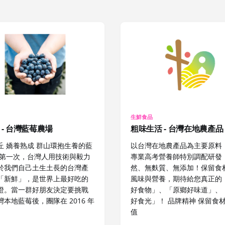
生鮮食品
 - 台灣藍莓農場
粗味生活 - 台灣在地農產品
丘 嬌養熟成 群山環抱生養的藍
以台灣在地農產品為主要原料
是第一次，台灣人用技術與毅力
專業高考營養師特別調配研發
於我們自己土生土長的台灣產
然、無麩質、無添加！保留食
「新鮮」，是世界上最好吃的
風味與營養，期待給您真正的
證。當一群好朋友決定要挑戰
好食物」、「原鄉好味道」、
本地藍莓後，團隊在 2016 年
好食光」！ 品牌精神 保留食
值