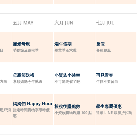
五月 MAY
六月 JUN
七月 JUL
寵愛母親
端午假期
暑假
日
勞動節及繳稅季
畢業季＆求職
各種颱風
母親節送禮
小資族小確幸
再見青春
方向
孝順媽媽今年就送
不可能更省了吧！
年輕不要留白
媽媽們 Happy Hour
報稅後賺點數
學生專屬優惠
用戶消
指定時間購物享限時優
小資族購物現贈 100 點
追蹤 LINE 取得折扣碼
惠