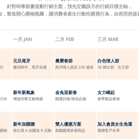
針對時事節慶規劃行銷主題，預先定義該月的行銷目標主軸，
扣，製造開心購物氛圍，讓消費者產生行動性購買行為，自然而然提
一月 JAN
二月 FEB
三月 MAR
元旦尾牙
農曆春節
白色情人節
日
慶祝跨年、尾牙送禮
西洋情人節及 228 連假
38 婦女節、女王節
新年新氣象
金兔迎新春
女力崛起
方向
增進同事互動情感
開運好物 情侶必備
春季新品發佈
新年加購贈
雙人優惠方案
加入會員女生免運
購物
推出買 A 加購送 B 活動
鼓勵購買多樣商品
累積客戶名單