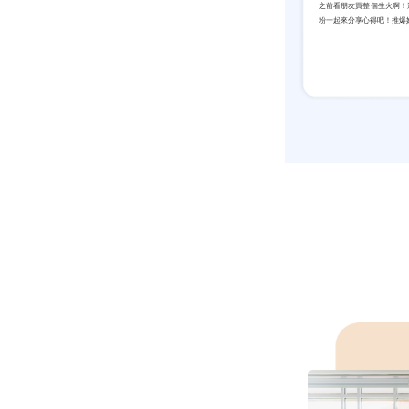
之前看朋友買整個生火啊！
粉一起來分享心得吧！推爆