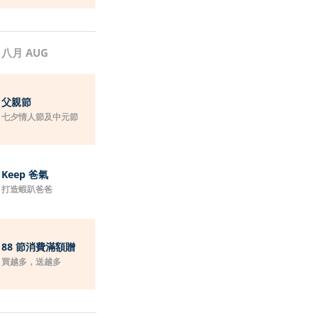
八月 AUG
父親節
七夕情人節及中元節
Keep 爸氣
打造蝦趴爸爸
88 節消費滿額贈
買越多，送越多