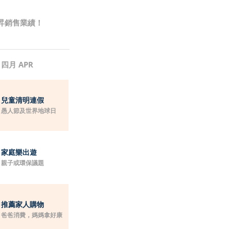
昇銷售業績！
四月 APR
兒童清明連假
愚人節及世界地球日
家庭樂出遊
親子或環保議題
推薦家人購物
爸爸消費，媽媽拿好康