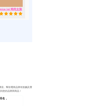
nice ioi 時尚女裝
擎導流，幫助電商品牌有效觸及潛
找到您的品牌與商品！
擎排名，