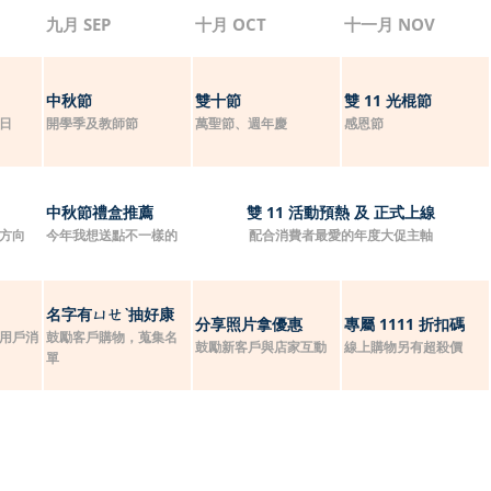
九月 SEP
十月 OCT
十一月 NOV
中秋節
雙十節
雙 11 光棍節
日
開學季及教師節
萬聖節、週年慶
感恩節
中秋節禮盒推薦
雙 11 活動預熱 及 正式上線
方向
今年我想送點不一樣的
配合消費者最愛的年度大促主軸
名字有ㄩㄝˋ抽好康
分享照片拿優惠
專屬 1111 折扣碼
用戶消
鼓勵客戶購物，蒐集名
鼓勵新客戶與店家互動
線上購物另有超殺價
單