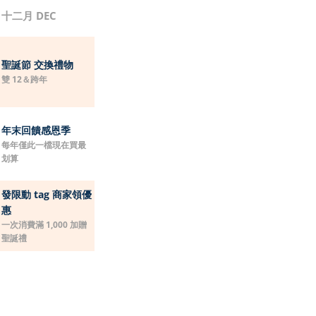
十二月 DEC
聖誕節 交換禮物
雙 12＆跨年
年末回饋感恩季
每年僅此一檔現在買最
划算
發限動 tag 商家領優
惠
一次消費滿 1,000 加贈
聖誕禮