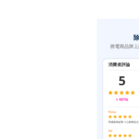
除
將電商品牌上
消費者評論
5
6 個評論
Feisa
羽感刷具組🥰 卜心新商品
Ali