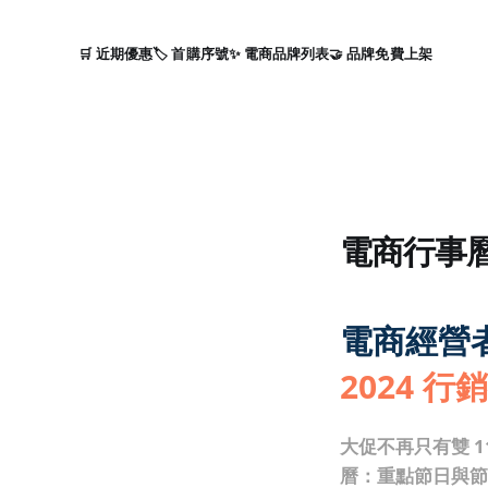
🛒 近期優惠
🏷️ 首購序號
✨ 電商品牌列表
🤝 品牌免費上架
電商行事
電商經營
2024 
大促不再只有雙 1
曆：重點節日與節