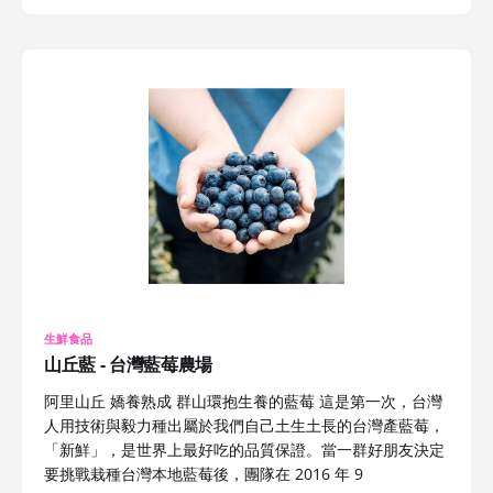
生鮮食品
山丘藍 - 台灣藍莓農場
阿里山丘 嬌養熟成 群山環抱生養的藍莓 這是第一次，台灣
人用技術與毅力種出屬於我們自己土生土長的台灣產藍莓，
「新鮮」，是世界上最好吃的品質保證。當一群好朋友決定
要挑戰栽種台灣本地藍莓後，團隊在 2016 年 9