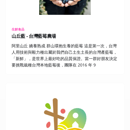
生鮮食品
山丘藍 - 台灣藍莓農場
阿里山丘 嬌養熟成 群山環抱生養的藍莓 這是第一次，台灣
人用技術與毅力種出屬於我們自己土生土長的台灣產藍莓，
「新鮮」，是世界上最好吃的品質保證。當一群好朋友決定
要挑戰栽種台灣本地藍莓後，團隊在 2016 年 9