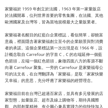
家樂福於 1959 年創立於法國，1963 年第一家量販店
於法國開幕，位列世界首要的零售集團，在法國、其他
歐洲國家及台灣等，皆為當地規模最大之量販業者。
家樂福著名醒目的紅藍白企業標誌，看似簡單，卻饒富
意義，裡面隱含著家樂福創立至今的企業願景與對消費
者的承諾。這個企業標誌第一次出現是在 1966 年，設
計概念取自 Carrefour 的字首 C，C 的右端延伸一個藍
色箭頭，左端一個紅色箭頭，象徵四面八方的客源不斷
向著 Carrefour 聚集。一旁的 Carrefour 是家樂福母公
司的法文名，在台灣翻譯為「家樂福」是取「家家快樂
又幸福」的意思，充分呼應了家樂福的經營理念。
家樂福目前在台灣已超過百家店，並具有多元發展的店
家型態，如量販店、超市及線上購物等，期待具國際
觀、內部創業精神、有企圖心兼具實踐力的你快快加入