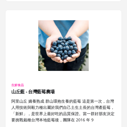
生鮮食品
山丘藍 - 台灣藍莓農場
阿里山丘 嬌養熟成 群山環抱生養的藍莓 這是第一次，台灣
人用技術與毅力種出屬於我們自己土生土長的台灣產藍莓，
「新鮮」，是世界上最好吃的品質保證。當一群好朋友決定
要挑戰栽種台灣本地藍莓後，團隊在 2016 年 9