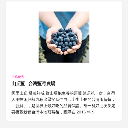
生鮮食品
山丘藍 - 台灣藍莓農場
阿里山丘 嬌養熟成 群山環抱生養的藍莓 這是第一次，台灣
人用技術與毅力種出屬於我們自己土生土長的台灣產藍莓，
「新鮮」，是世界上最好吃的品質保證。當一群好朋友決定
要挑戰栽種台灣本地藍莓後，團隊在 2016 年 9