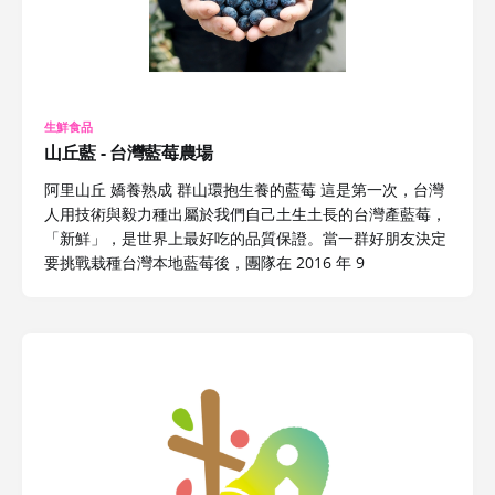
生鮮食品
山丘藍 - 台灣藍莓農場
阿里山丘 嬌養熟成 群山環抱生養的藍莓 這是第一次，台灣
人用技術與毅力種出屬於我們自己土生土長的台灣產藍莓，
「新鮮」，是世界上最好吃的品質保證。當一群好朋友決定
要挑戰栽種台灣本地藍莓後，團隊在 2016 年 9