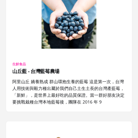
生鮮食品
山丘藍 - 台灣藍莓農場
阿里山丘 嬌養熟成 群山環抱生養的藍莓 這是第一次，台灣
人用技術與毅力種出屬於我們自己土生土長的台灣產藍莓，
「新鮮」，是世界上最好吃的品質保證。當一群好朋友決定
要挑戰栽種台灣本地藍莓後，團隊在 2016 年 9