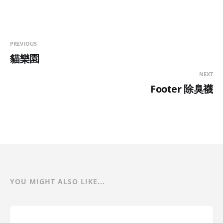
PREVIOUS
貓樂園
NEXT
Footer 除臭襪
YOU MIGHT ALSO LIKE...