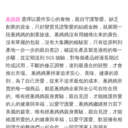
蔥媽媽
選擇以愛作安心的食物，親自守護摯愛。缺乏
創業的資金，只好變賣見證摯愛的結緍金飾，就展開一
段蔥媽媽的創業旅途。蔥媽媽沒有用錢堆出來的廣告、
沒有華麗的包裝，沒有大集團的檢驗室，只有從原料到
產地一步一步的親自查訪，確認生產及製造過程的每一
步驟，並定期送到 SGS 抽驗，對每個產品經過長期試
吃或試用，不斷的修正調整，達到最適合的狀態，才會
推出市場。 蔥媽媽秉持著追求安心、美味、健康的原
則，為了自己所愛，從來不追求最低的成本。蔥媽媽所
賣的每一個商品，都是蔥媽媽全家與全公司在吃在用
的。唯有經蔥媽媽親身實驗，親自見證，才能維護所愛
的人的健康與幸福，以愛守護愛，蔥媽媽繼續努力寫下
美麗的篇章。唯有經蔥媽媽親身實驗，親自見證，才能
維護所愛的人的健康與幸福，以愛守護愛。歡迎擁有相
同理念的夥伴們一起合作，一同守護家人與朋友。