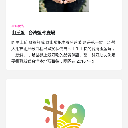
生鮮食品
山丘藍 - 台灣藍莓農場
阿里山丘 嬌養熟成 群山環抱生養的藍莓 這是第一次，台灣
人用技術與毅力種出屬於我們自己土生土長的台灣產藍莓，
「新鮮」，是世界上最好吃的品質保證。當一群好朋友決定
要挑戰栽種台灣本地藍莓後，團隊在 2016 年 9