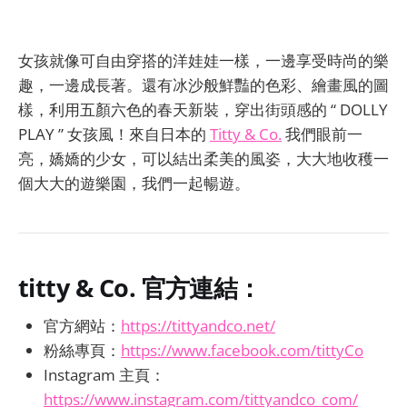
女孩就像可自由穿搭的洋娃娃一樣，一邊享受時尚的樂
趣，一邊成長著。還有冰沙般鮮豔的色彩、繪畫風的圖
樣，利用五顏六色的春天新裝，穿出街頭感的 “ DOLLY
PLAY ” 女孩風！來自日本的
Titty & Co.
我們眼前一
亮，嬌嬌的少女，可以結出柔美的風姿，大大地收穫一
個大大的遊樂園，我們一起暢遊。
titty & Co.
官方連結：
官方網站：
https://tittyandco.net/
粉絲專頁：
https://www.facebook.com/tittyCo
Instagram 主頁：
https://www.instagram.com/tittyandco_com/