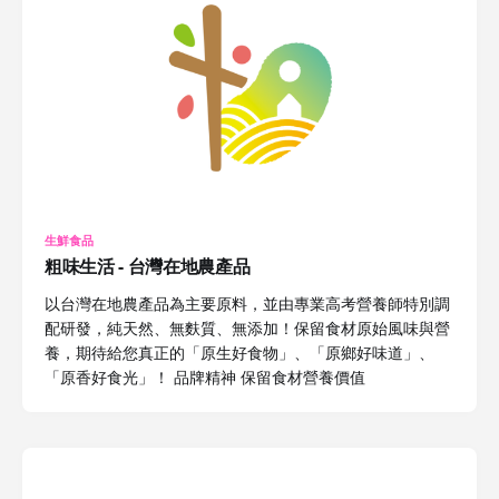
生鮮食品
粗味生活 - 台灣在地農產品
以台灣在地農產品為主要原料，並由專業高考營養師特別調
配研發，純天然、無麩質、無添加！保留食材原始風味與營
養，期待給您真正的「原生好食物」、「原鄉好味道」、
「原香好食光」！ 品牌精神 保留食材營養價值