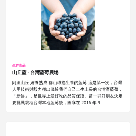
生鮮食品
山丘藍 - 台灣藍莓農場
阿里山丘 嬌養熟成 群山環抱生養的藍莓 這是第一次，台灣
人用技術與毅力種出屬於我們自己土生土長的台灣產藍莓，
「新鮮」，是世界上最好吃的品質保證。當一群好朋友決定
要挑戰栽種台灣本地藍莓後，團隊在 2016 年 9