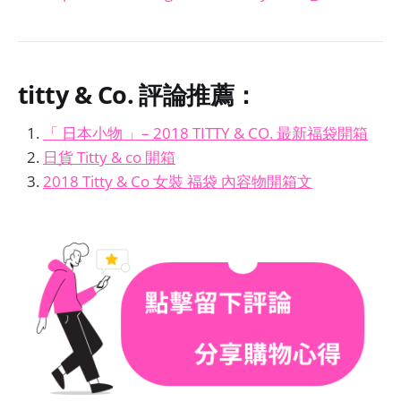
titty & Co.
評論推薦：
「 日本小物 」– 2018 TITTY & CO. 最新福袋開箱
日貨 Titty & co 開箱
2018 Titty & Co 女裝 福袋 內容物開箱文