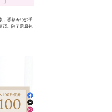
。」
素，憑藉著巧妙手
演繹。除了還原包