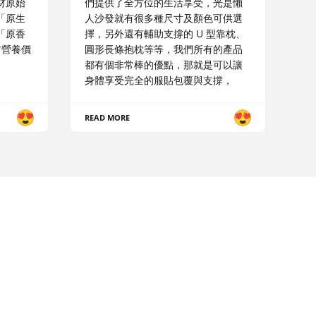
材原始
們提供了全方位的生活享受，光是懶
「原生
人沙發就有很多種尺寸及顏色可供選
「原香
擇，另外還有輔助支撐的 U 型靠枕、
材營養價
圓形長條抱枕等等，我們所有的產品
都有個非常棒的優點，那就是可以讓
身體享受完全的服貼包覆與支撐，
READ MORE