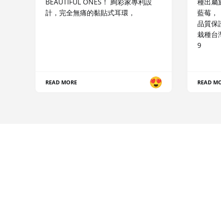
BEAUTIFUL ONES！ 絢彩家專利設
種出屬
計，完全無痛的黏貼式耳環，
藍莓，
品質保
栽種台灣
9
READ MORE
READ M