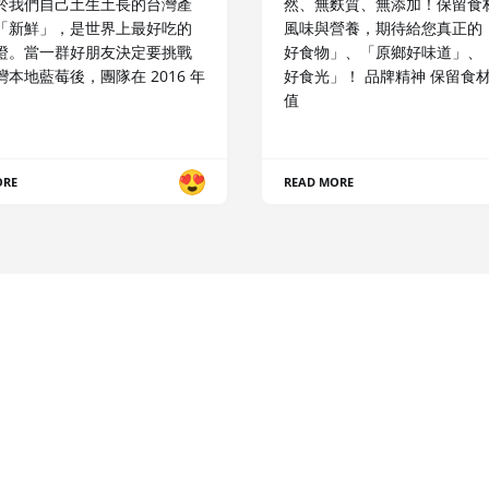
於我們自己土生土長的台灣產
然、無麩質、無添加！保留食
「新鮮」，是世界上最好吃的
風味與營養，期待給您真正的
證。當一群好朋友決定要挑戰
好食物」、「原鄉好味道」、
本地藍莓後，團隊在 2016 年
好食光」！ 品牌精神 保留食
值
ORE
READ MORE