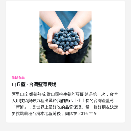
生鮮食品
山丘藍 - 台灣藍莓農場
阿里山丘 嬌養熟成 群山環抱生養的藍莓 這是第一次，台灣
人用技術與毅力種出屬於我們自己土生土長的台灣產藍莓，
「新鮮」，是世界上最好吃的品質保證。當一群好朋友決定
要挑戰栽種台灣本地藍莓後，團隊在 2016 年 9