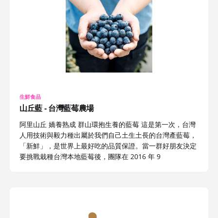
生鮮食品
山丘藍 - 台灣藍莓農場
阿里山丘 嬌養熟成 群山環抱生養的藍莓 這是第一次，台灣
人用技術與毅力種出屬於我們自己土生土長的台灣產藍莓，
「新鮮」，是世界上最好吃的品質保證。當一群好朋友決定
要挑戰栽種台灣本地藍莓後，團隊在 2016 年 9