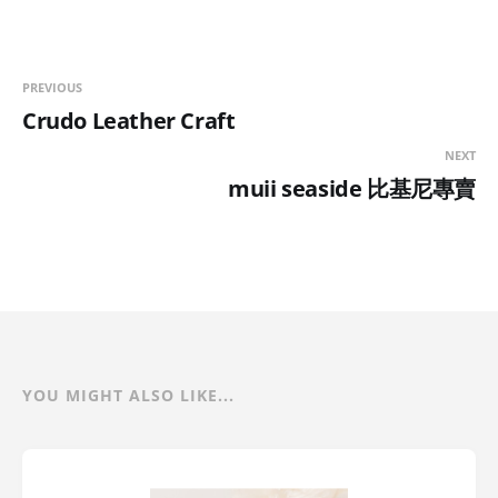
PREVIOUS
Crudo Leather Craft
NEXT
muii seaside 比基尼專賣
YOU MIGHT ALSO LIKE...