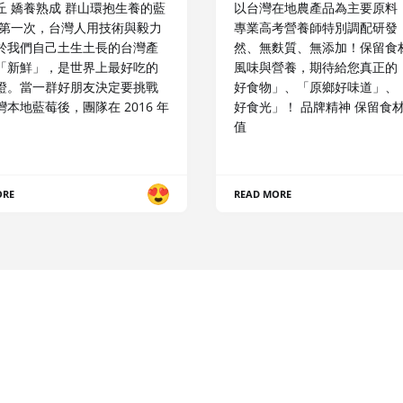
丘 嬌養熟成 群山環抱生養的藍
以台灣在地農產品為主要原料
是第一次，台灣人用技術與毅力
專業高考營養師特別調配研發
於我們自己土生土長的台灣產
然、無麩質、無添加！保留食
「新鮮」，是世界上最好吃的
風味與營養，期待給您真正的
證。當一群好朋友決定要挑戰
好食物」、「原鄉好味道」、
本地藍莓後，團隊在 2016 年
好食光」！ 品牌精神 保留食
值
ORE
READ MORE