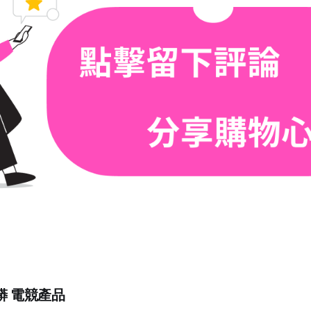
巨蟒 電競產品