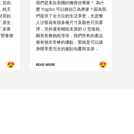
，並由
我們是來自美國的懶骨頭專家！ 為什
，純天
麼 Yogibo 可以稱自己為專家？因為我
材原始
們提供了全方位的生活享受，光是懶
「原生
人沙發就有很多種尺寸及顏色可供選
「原香
擇，另外還有輔助支撐的 U 型靠枕、
材營養價
圓形長條抱枕等等，我們所有的產品
都有個非常棒的優點，那就是可以讓
身體享受完全的服貼包覆與支撐，
READ MORE