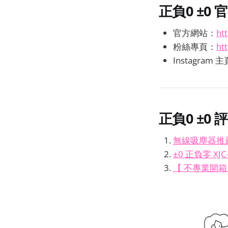
正負0 ±0
官
官方網站：
ht
粉絲專頁：
ht
Instagram 
正負0 ±0
評
無線吸塵器推薦
±0 正負零 XJ
【 不專業開箱 