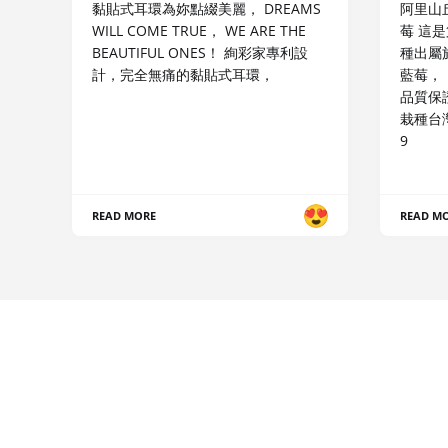
黏貼式耳環為妳點綴美麗， DREAMS
阿里山
WILL COME TRUE， WE ARE THE
莓 這
BEAUTIFUL ONES！ 絢彩家專利設
種出屬
計，完全無痛的黏貼式耳環，
藍莓，
品質保
栽種台灣
9
READ MORE
READ M