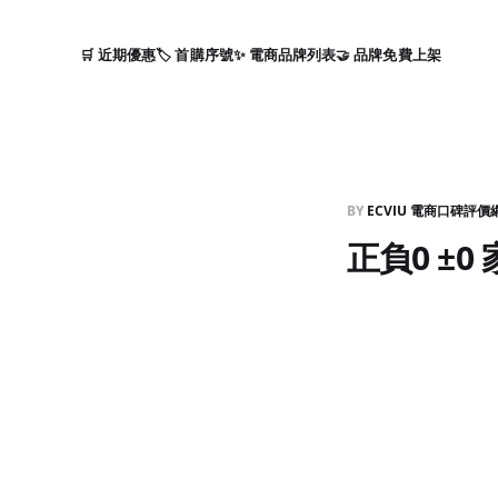
🛒 近期優惠
🏷️ 首購序號
✨ 電商品牌列表
🤝 品牌免費上架
BY
ECVIU 電商口碑評價
正負0 ±0