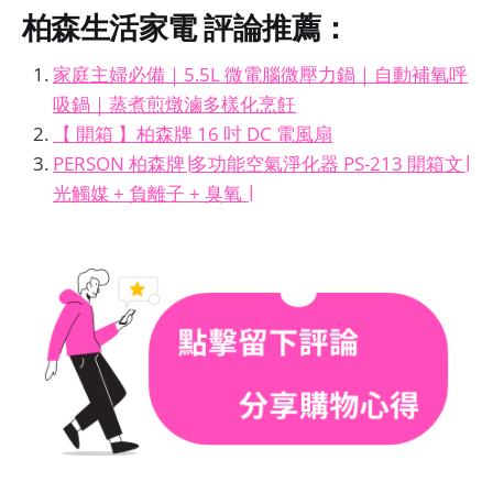
柏森生活家電
評論推薦：
家庭主婦必備｜5.5L 微電腦微壓力鍋｜自動補氧呼
吸鍋｜蒸煮煎燉滷多樣化烹飪
【 開箱 】柏森牌 16 吋 DC 電風扇
PERSON 柏森牌∣多功能空氣淨化器 PS-213 開箱文∣
光觸媒 + 負離子 + 臭氧 ∣