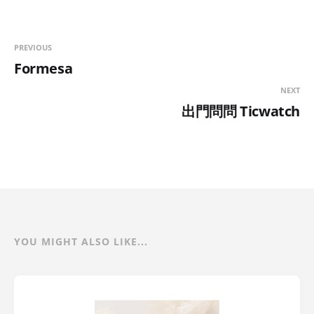
PREVIOUS
Formesa
NEXT
出門問問 Ticwatch
YOU MIGHT ALSO LIKE...