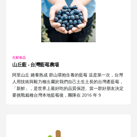
生鮮食品
山丘藍 - 台灣藍莓農場
阿里山丘 嬌養熟成 群山環抱生養的藍莓 這是第一次，台灣
人用技術與毅力種出屬於我們自己土生土長的台灣產藍莓，
「新鮮」，是世界上最好吃的品質保證。當一群好朋友決定
要挑戰栽種台灣本地藍莓後，團隊在 2016 年 9