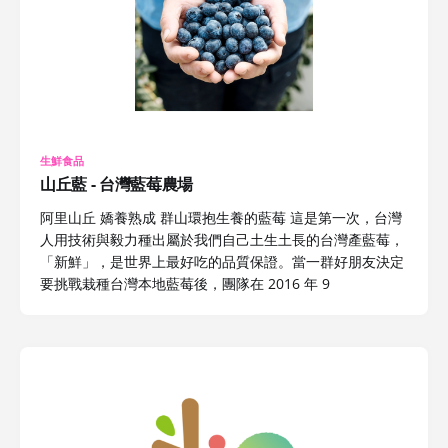
生鮮食品
山丘藍 - 台灣藍莓農場
阿里山丘 嬌養熟成 群山環抱生養的藍莓 這是第一次，台灣
人用技術與毅力種出屬於我們自己土生土長的台灣產藍莓，
「新鮮」，是世界上最好吃的品質保證。當一群好朋友決定
要挑戰栽種台灣本地藍莓後，團隊在 2016 年 9