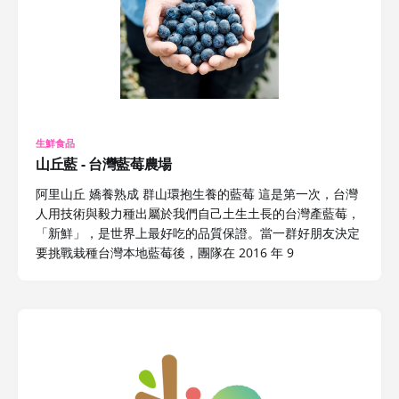
生鮮食品
山丘藍 - 台灣藍莓農場
阿里山丘 嬌養熟成 群山環抱生養的藍莓 這是第一次，台灣
人用技術與毅力種出屬於我們自己土生土長的台灣產藍莓，
「新鮮」，是世界上最好吃的品質保證。當一群好朋友決定
要挑戰栽種台灣本地藍莓後，團隊在 2016 年 9