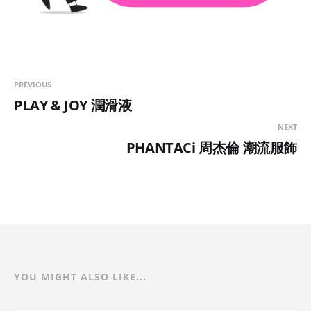
PREVIOUS
PLAY & JOY 潤滑液
NEXT
PHANTACi 周杰倫 潮流服飾
YOU MIGHT ALSO LIKE...