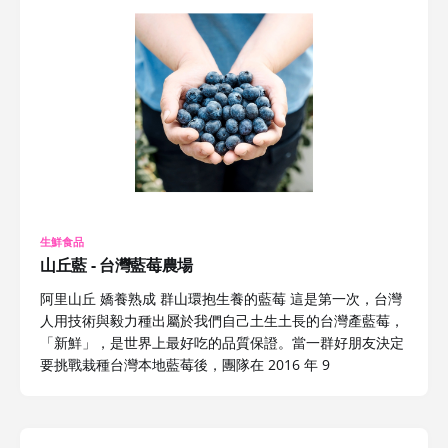
生鮮食品
山丘藍 - 台灣藍莓農場
阿里山丘 嬌養熟成 群山環抱生養的藍莓 這是第一次，台灣
人用技術與毅力種出屬於我們自己土生土長的台灣產藍莓，
「新鮮」，是世界上最好吃的品質保證。當一群好朋友決定
要挑戰栽種台灣本地藍莓後，團隊在 2016 年 9