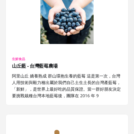
生鮮食品
山丘藍 - 台灣藍莓農場
阿里山丘 嬌養熟成 群山環抱生養的藍莓 這是第一次，台灣
人用技術與毅力種出屬於我們自己土生土長的台灣產藍莓，
「新鮮」，是世界上最好吃的品質保證。當一群好朋友決定
要挑戰栽種台灣本地藍莓後，團隊在 2016 年 9