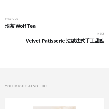
PREVIOUS
琅茶 Wolf Tea
NEXT
Velvet Patisserie 法絨法式手工甜點
YOU MIGHT ALSO LIKE...