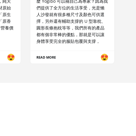
，純天
麼 Yogibo 可以稱自己為專家？因為我
材原始
們提供了全方位的生活享受，光是懶
「原生
人沙發就有很多種尺寸及顏色可供選
「原香
擇，另外還有輔助支撐的 U 型靠枕、
材營養價
圓形長條抱枕等等，我們所有的產品
都有個非常棒的優點，那就是可以讓
身體享受完全的服貼包覆與支撐，
READ MORE