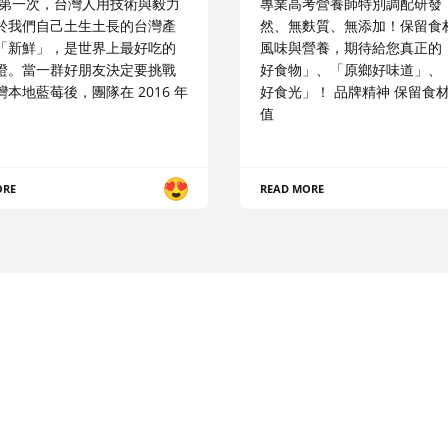
是第一次，台灣人用技術與毅力
專業高考營養師特別調配研發
於我們自己土生土長的台灣產
然、無麩質、無添加！保留食
「新鮮」，是世界上最好吃的
風味與營養，期待給您真正的
證。當一群好朋友決定要挑戰
好食物」、「原鄉好味道」、
本地藍莓後，團隊在 2016 年
好食光」！ 品牌精神 保留食
值
ORE
READ MORE