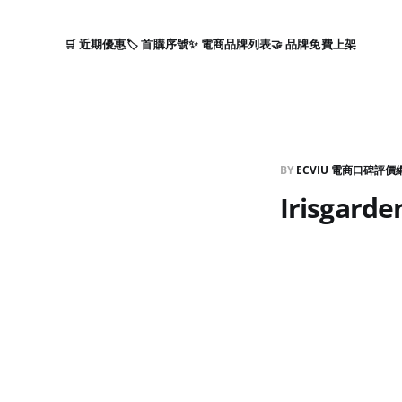
🛒 近期優惠
🏷️ 首購序號
✨ 電商品牌列表
🤝 品牌免費上架
BY
ECVIU 電商口碑評價
Irisgard