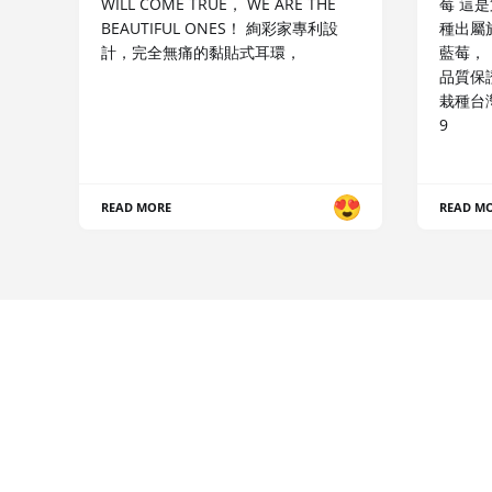
WILL COME TRUE， WE ARE THE
莓 這
BEAUTIFUL ONES！ 絢彩家專利設
種出屬
計，完全無痛的黏貼式耳環，
藍莓，
品質保
栽種台灣
9
READ MORE
READ M