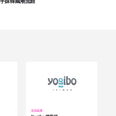
芋妹韓國潮流館
生活起居