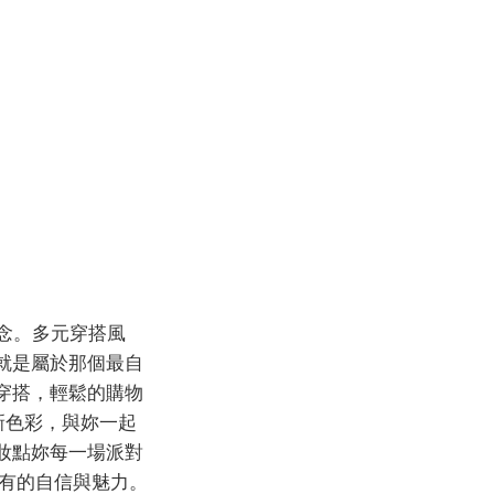
念。多元穿搭風
就是屬於那個最自
穿搭，輕鬆的購物
，新色彩，與妳一起
妝點妳每一場派對
獨有的自信與魅力。