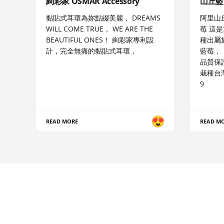
絢彩家 OSMAR Accessory
山丘藍
黏貼式耳環為妳點綴美麗， DREAMS
阿里山
WILL COME TRUE， WE ARE THE
莓 這
BEAUTIFUL ONES！ 絢彩家專利設
種出屬
計，完全無痛的黏貼式耳環，
藍莓，
品質保
栽種台灣
9
READ MORE
READ M