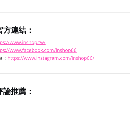
官方連結：
tps://www.inshop.tw/
tps://www.facebook.com/inshop66
主頁：
https://www.instagram.com/inshop66/
評論推薦：