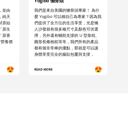
Yogibo 懶骨頭
，並由
我們是來自美國的懶骨頭專家！ 為什
，純天
麼 Yogibo 可以稱自己為專家？因為我
材原始
們提供了全方位的生活享受，光是懶
「原生
人沙發就有很多種尺寸及顏色可供選
「原香
擇，另外還有輔助支撐的 U 型靠枕、
材營養價
圓形長條抱枕等等，我們所有的產品
都有個非常棒的優點，那就是可以讓
身體享受完全的服貼包覆與支撐，
READ MORE