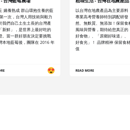
 - 台灣藍莓農場
粗味生活 - 台灣在地農產品
丘 嬌養熟成 群山環抱生養的藍
以台灣在地農產品為主要原料
是第一次，台灣人用技術與毅力
專業高考營養師特別調配研發
於我們自己土生土長的台灣產
然、無麩質、無添加！保留食
「新鮮」，是世界上最好吃的
風味與營養，期待給您真正的
證。當一群好朋友決定要挑戰
好食物」、「原鄉好味道」、
本地藍莓後，團隊在 2016 年
好食光」！ 品牌精神 保留食
值
ORE
READ MORE