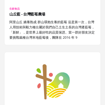
生鮮食品
山丘藍 - 台灣藍莓農場
阿里山丘 嬌養熟成 群山環抱生養的藍莓 這是第一次，台灣
人用技術與毅力種出屬於我們自己土生土長的台灣產藍莓，
「新鮮」，是世界上最好吃的品質保證。當一群好朋友決定
要挑戰栽種台灣本地藍莓後，團隊在 2016 年 9