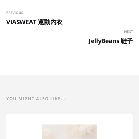
PREVIOUS
VIASWEAT 運動內衣
NEXT
JellyBeans 鞋子
YOU MIGHT ALSO LIKE...