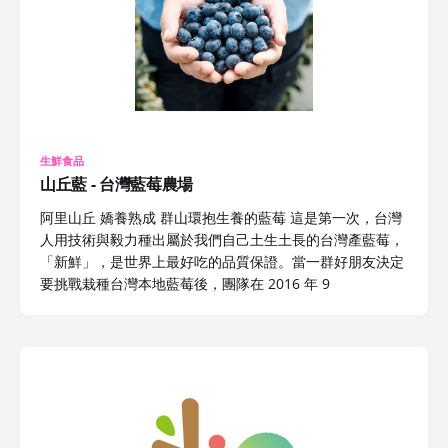
生鮮食品
山丘藍 - 台灣藍莓農場
阿里山丘 嬌養熟成 群山環抱生養的藍莓 這是第一次，台灣
人用技術與毅力種出屬於我們自己土生土長的台灣產藍莓，
「新鮮」，是世界上最好吃的品質保證。當一群好朋友決定
要挑戰栽種台灣本地藍莓後，團隊在 2016 年 9