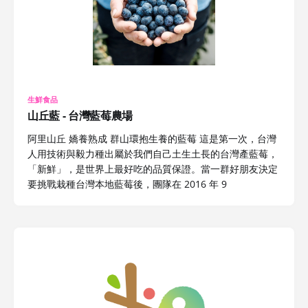
生鮮食品
山丘藍 - 台灣藍莓農場
阿里山丘 嬌養熟成 群山環抱生養的藍莓 這是第一次，台灣
人用技術與毅力種出屬於我們自己土生土長的台灣產藍莓，
「新鮮」，是世界上最好吃的品質保證。當一群好朋友決定
要挑戰栽種台灣本地藍莓後，團隊在 2016 年 9