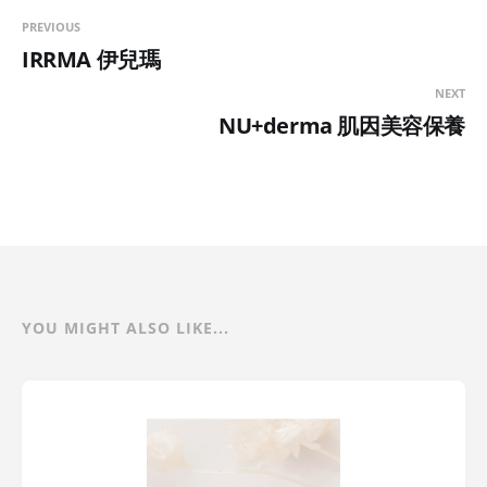
PREVIOUS
IRRMA 伊兒瑪
NEXT
NU+derma 肌因美容保養
YOU MIGHT ALSO LIKE...