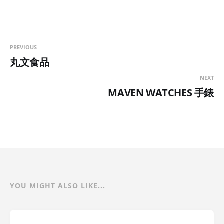
PREVIOUS
丸文食品
NEXT
MAVEN WATCHES 手錶
YOU MIGHT ALSO LIKE...