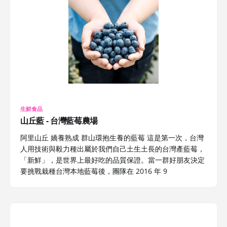
生鮮食品
山丘藍 - 台灣藍莓農場
阿里山丘 嬌養熟成 群山環抱生養的藍莓 這是第一次，台灣
人用技術與毅力種出屬於我們自己土生土長的台灣產藍莓，
「新鮮」，是世界上最好吃的品質保證。當一群好朋友決定
要挑戰栽種台灣本地藍莓後，團隊在 2016 年 9