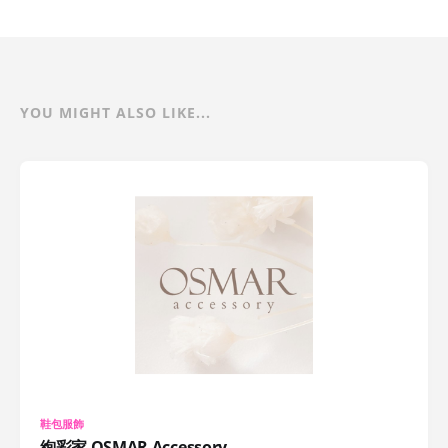
YOU MIGHT ALSO LIKE...
鞋包服飾
絢彩家 OSMAR Accessory