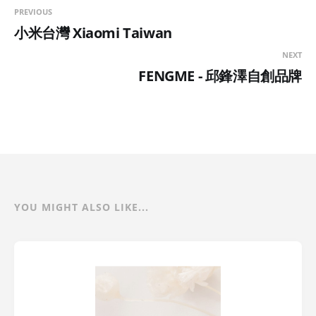
PREVIOUS
小米台灣 Xiaomi Taiwan
NEXT
FENGME - 邱鋒澤自創品牌
YOU MIGHT ALSO LIKE...