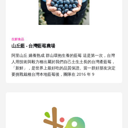
生鮮食品
山丘藍 - 台灣藍莓農場
阿里山丘 嬌養熟成 群山環抱生養的藍莓 這是第一次，台灣
人用技術與毅力種出屬於我們自己土生土長的台灣產藍莓，
「新鮮」，是世界上最好吃的品質保證。當一群好朋友決定
要挑戰栽種台灣本地藍莓後，團隊在 2016 年 9