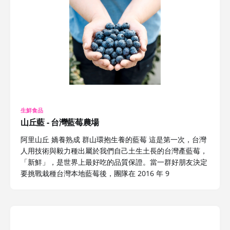
生鮮食品
山丘藍 - 台灣藍莓農場
阿里山丘 嬌養熟成 群山環抱生養的藍莓 這是第一次，台灣
人用技術與毅力種出屬於我們自己土生土長的台灣產藍莓，
「新鮮」，是世界上最好吃的品質保證。當一群好朋友決定
要挑戰栽種台灣本地藍莓後，團隊在 2016 年 9