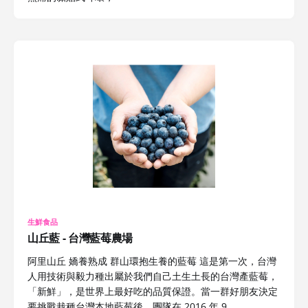
生鮮食品
山丘藍 - 台灣藍莓農場
阿里山丘 嬌養熟成 群山環抱生養的藍莓 這是第一次，台灣
人用技術與毅力種出屬於我們自己土生土長的台灣產藍莓，
「新鮮」，是世界上最好吃的品質保證。當一群好朋友決定
要挑戰栽種台灣本地藍莓後，團隊在 2016 年 9