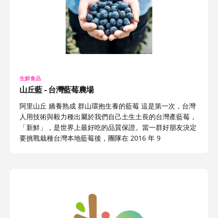
生鮮食品
山丘藍 - 台灣藍莓農場
阿里山丘 嬌養熟成 群山環抱生養的藍莓 這是第一次，台灣
人用技術與毅力種出屬於我們自己土生土長的台灣產藍莓，
「新鮮」，是世界上最好吃的品質保證。當一群好朋友決定
要挑戰栽種台灣本地藍莓後，團隊在 2016 年 9