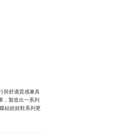
流行與舒適質感兼具
果，製造出一系列
蝴蝶結娃娃鞋系列更