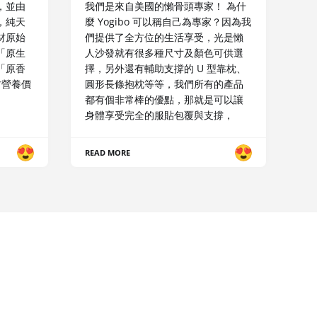
，並由
我們是來自美國的懶骨頭專家！ 為什
，純天
麼 Yogibo 可以稱自己為專家？因為我
材原始
們提供了全方位的生活享受，光是懶
「原生
人沙發就有很多種尺寸及顏色可供選
「原香
擇，另外還有輔助支撐的 U 型靠枕、
材營養價
圓形長條抱枕等等，我們所有的產品
都有個非常棒的優點，那就是可以讓
身體享受完全的服貼包覆與支撐，
READ MORE