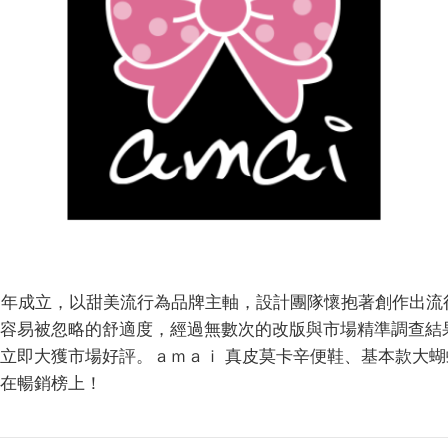
04 年成立，以甜美流行為品牌主軸，設計團隊懷抱著創作出
容易被忽略的舒適度，經過無數次的改版與市場精準調查結
立即大獲市場好評。ａｍａｉ 真皮莫卡辛便鞋、基本款大
在暢銷榜上！