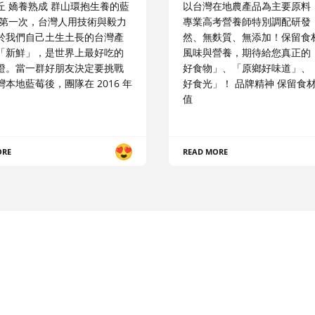
丘 嬌養熟成 群山環抱生養的藍
以台灣在地農產品為主要原料
是第一次，台灣人用技術與毅力
專業高考營養師特別調配研發
於我們自己土生土長的台灣產
然、無麩質、無添加！保留食
「新鮮」，是世界上最好吃的
風味與營養，期待給您真正的
證。當一群好朋友決定要挑戰
好食物」、「原鄉好味道」、
本地藍莓後，團隊在 2016 年
好食光」！ 品牌精神 保留食
值
ORE
READ MORE