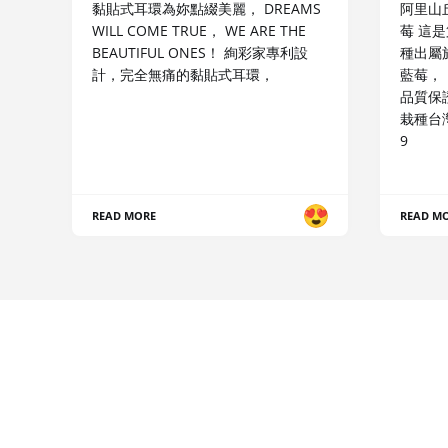
黏貼式耳環為妳點綴美麗， DREAMS
阿里山
WILL COME TRUE， WE ARE THE
莓 這
BEAUTIFUL ONES！ 絢彩家專利設
種出屬
計，完全無痛的黏貼式耳環，
藍莓，
品質保
栽種台灣
9
READ MORE
READ M