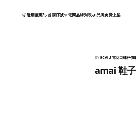
🛒 近期優惠
🏷️ 首購序號
✨ 電商品牌列表
🤝 品牌免費上架
BY
ECVIU 電商口碑評價
amai 鞋子