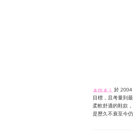
ａｍａｉ
於 20
目標，且考量到最
柔軟舒適的鞋款，
是歷久不衰至今仍