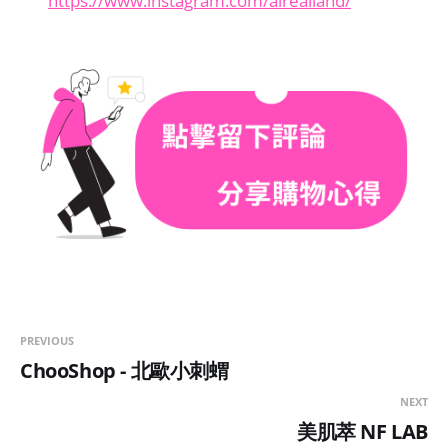
https://www.instagram.com/airealland/
PREVIOUS
ChooShop - 北歐小刺蝟
NEXT
美肌萃 NF LAB