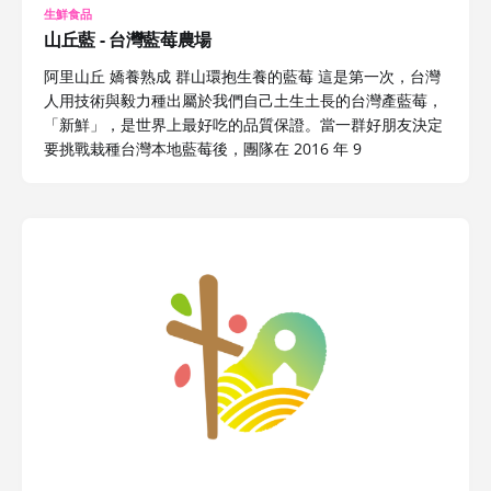
生鮮食品
山丘藍 - 台灣藍莓農場
阿里山丘 嬌養熟成 群山環抱生養的藍莓 這是第一次，台灣
人用技術與毅力種出屬於我們自己土生土長的台灣產藍莓，
「新鮮」，是世界上最好吃的品質保證。當一群好朋友決定
要挑戰栽種台灣本地藍莓後，團隊在 2016 年 9