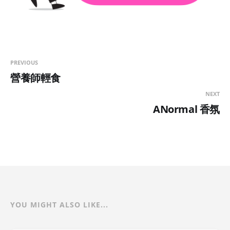
PREVIOUS
營養師輕食
NEXT
ANormal 香氛
YOU MIGHT ALSO LIKE...