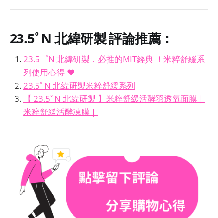
23.5ﾟN 北緯研製
評論推薦：
23.5゜N 北緯研製．必推的MIT經典 ！米粹舒緩系
列使用心得 ♥
23.5ﾟN 北緯研製米粹舒緩系列
【 23.5ﾟN 北緯研製 】米粹舒緩活酵羽透氧面膜｜
米粹舒緩活酵凍膜｜