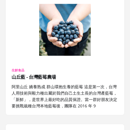
生鮮食品
山丘藍 - 台灣藍莓農場
阿里山丘 嬌養熟成 群山環抱生養的藍莓 這是第一次，台灣
人用技術與毅力種出屬於我們自己土生土長的台灣產藍莓，
「新鮮」，是世界上最好吃的品質保證。當一群好朋友決定
要挑戰栽種台灣本地藍莓後，團隊在 2016 年 9